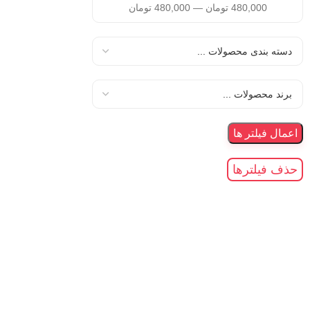
480,000
تومان
—
480,000
تومان
اعمال فیلتر ها
حذف فیلترها