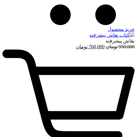
خرید محصول
نقاش پیشرفته
قیمت
قیمت
950,000
تومان
760,000
تومان
اصلی
فعلی
950,000 تومان
760,000 تومان
بود.
است.