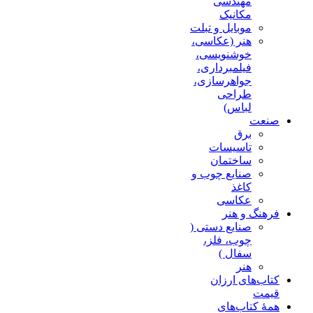
مهندسی
مکانیک
موبایل و تبلت
هنر (عکاسی،
خوشنویسی،
فیلمبرداری،
جواهرسازی،
طراحی
لباس)
صنعت
برق
تاسیسات
ساختمان
صنایع چوب و
کاغذ
عکاسی
فرهنگ و هنر
صنایع دستی (
چوب، فلز،
سفال )
هنر
کتاب‌های ارزان
قیمت
همۀ کتاب‌های