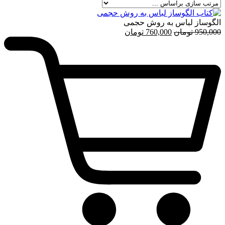
الگوساز لباس به روش حجمی
قیمت
قیمت
950,000
تومان
760,000
تومان
اصلی
فعلی
950,000 تومان
760,000 تومان
بود.
است.