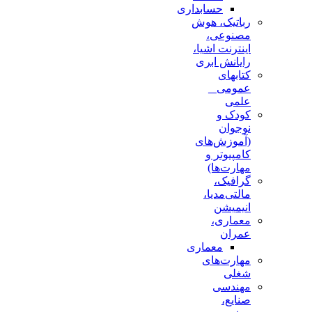
حسابداری
رباتیک، هوش
مصنوعی،
اینترنت اشیا،
رایانش ابری
کتابهای
عمومی _
علمی
کودک و
نوجوان
(آموزش‌های
کامپیوتر و
مهارت‌ها)
گرافیک،
مالتی‌مدیا،
انیمیشن
معماری،
عمران
معماری
مهارت‌های
شغلی
مهندسی
صنایع،