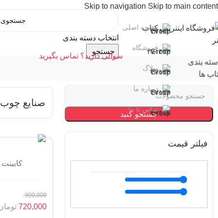
Skip to navigation
Skip to main content
صفحه اصلی
انتخاب دسته بندی
فروشگاه
جستجو
سوالی دارید؟ تماس بگیرید
سته بندی
وبلاگ
اب ها
درباره ما
صنایع چوب 
تماس با ما
جستجو کنید
فیلتر قیمت
کابینت س
900,000
720,000
تومان