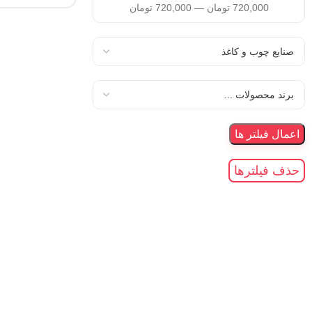
720,000
تومان
—
720,000
تومان
اعمال فیلتر ها
حذف فیلترها