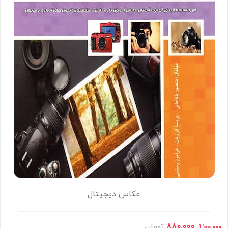
عکاس دیجیتال
880,000
تومان
1,100,000