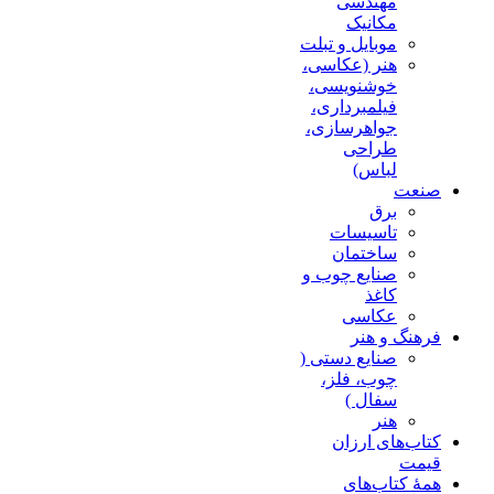
مهندسی
مکانیک
موبایل و تبلت
هنر (عکاسی،
خوشنویسی،
فیلمبرداری،
جواهرسازی،
طراحی
لباس)
صنعت
برق
تاسیسات
ساختمان
صنایع چوب و
کاغذ
عکاسی
فرهنگ و هنر
صنایع دستی (
چوب، فلز،
سفال )
هنر
کتاب‌های ارزان
قیمت
همۀ کتاب‌های