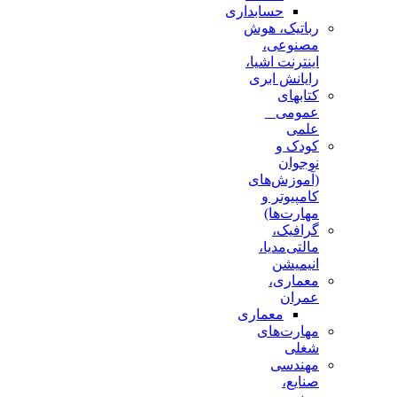
حسابداری
رباتیک، هوش
مصنوعی،
اینترنت اشیا،
رایانش ابری
کتابهای
عمومی _
علمی
کودک و
نوجوان
(آموزش‌های
کامپیوتر و
مهارت‌ها)
گرافیک،
مالتی‌مدیا،
انیمیشن
معماری،
عمران
معماری
مهارت‌های
شغلی
مهندسی
صنایع،