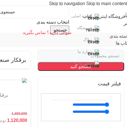
Skip to navigation
Skip to main content
صفحه اصلی
انتخاب دسته بندی
فروشگاه
جستجو
سوالی دارید؟ تماس بگیرید
سته بندی
وبلاگ
اب ها
درباره ما
برقکار صنع
تماس با ما
جستجو کنید
فیلتر قیمت
برقک
1,400,000
1,120,000
توم