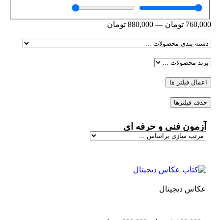
760,000
تومان
—
880,000
تومان
اعمال فیلتر ها
حذف فیلترها
آزمون فنی و حرفه ای
عکاس دیجیتال