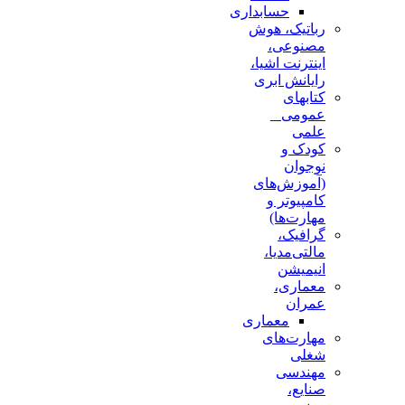
حسابداری
رباتیک، هوش
مصنوعی،
اینترنت اشیا،
رایانش ابری
کتابهای
عمومی _
علمی
کودک و
نوجوان
(آموزش‌های
کامپیوتر و
مهارت‌ها)
گرافیک،
مالتی‌مدیا،
انیمیشن
معماری،
عمران
معماری
مهارت‌های
شغلی
مهندسی
صنایع،