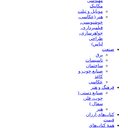
مهندسی
مکانیک
موبایل و تبلت
هنر (عکاسی،
خوشنویسی،
فیلمبرداری،
جواهرسازی،
طراحی
لباس)
صنعت
برق
تاسیسات
ساختمان
صنایع چوب و
کاغذ
عکاسی
فرهنگ و هنر
صنایع دستی (
چوب، فلز،
سفال )
هنر
کتاب‌های ارزان
قیمت
همۀ کتاب‌های